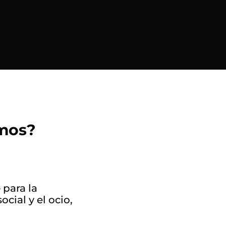
emos?
 para la
ocial y el ocio,