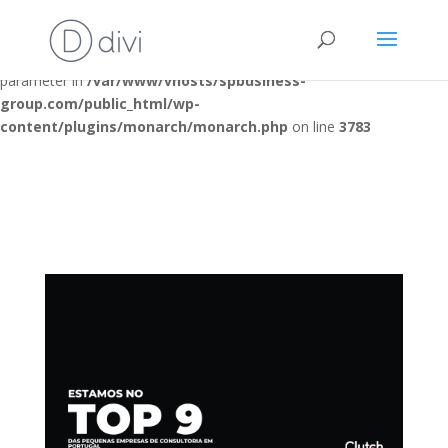
Deprecated
: Optional parameter $post_types declared before
required parameter $location is implicitly treated as a required
parameter in
/var/www/vhosts/spbusiness-
group.com/public_html/wp-
content/plugins/monarch/monarch.php
on line
3783