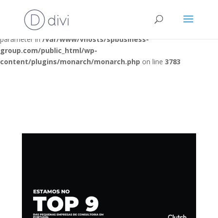
Deprecated
: Optional parameter $post_types declared before
required parameter $location is implicitly treated as a required
parameter in
/var/www/vhosts/spbusiness-
group.com/public_html/wp-
content/plugins/monarch/monarch.php
on line
3783