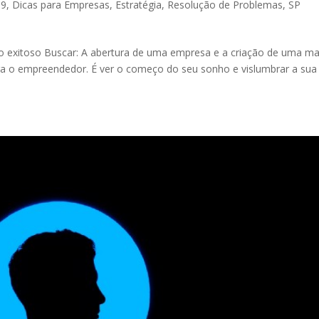
19
,
Dicas para Empresas
,
Estratégia
,
Resolução de Problemas
,
SP
io exitoso Buscar: A abertura de uma empresa e a criação de uma m
a o empreendedor. É ver o começo do seu sonho e vislumbrar a sua