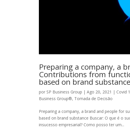
Preparing a company, a br
Contributions from functi
based on brand substanc
por
SP Business Group
|
Ago 20, 2021
|
Covid 
Business Group®
,
Tomada de Decisão
Preparing a company, a brand and people for suc
based on brand substance Buscar: O que é o s
insucesso empresarial? Como posso ter um...