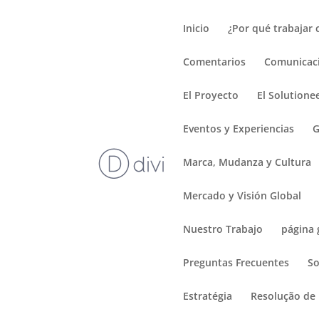
Deprecated
: Optional parameter $post_types declared before requir
Inicio
¿Por qué trabajar
content/plugins/monarch/monarch.php
on line
3783
Comentarios
Comunicaci
El Proyecto
El Solutione
Eventos y Experiencias
G
Marca, Mudanza y Cultura
Mercado y Visión Global
Nuestro Trabajo
página 
Preguntas Frecuentes
So
Estratégia
Resolução de