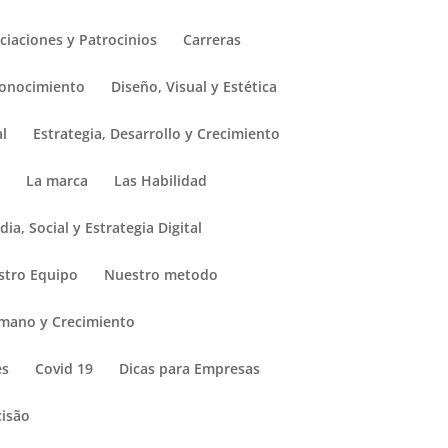
in
/var/www/vhosts/spbusiness-group.com/public_html/wp-
ciaciones y Patrocinios
Carreras
 Conocimiento
Diseño, Visual y Estética
al
Estrategia, Desarrollo y Crecimiento
n
La marca
Las Habilidad
ia, Social y Estrategia Digital
stro Equipo
Nuestro metodo
umano y Crecimiento
es
Covid 19
Dicas para Empresas
isão