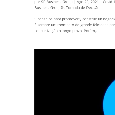
por
SP Business Group
|
Ago 20, 2021
|
Covid 
Business Group®
,
Tomada de Decisão
9 consejos para promover y construir un negoc
é sempre um momento de grande felicidade par
concretização a longo prazo. Porém,...