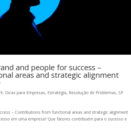
and and people for success –
onal areas and strategic alignment
e
19
,
Dicas para Empresas
,
Estratégia
,
Resolução de Problemas
,
SP
cess – Contributions from functional areas and strategic alignment
ucesso em uma empresa? Que fatores contribuem para o sucesso e