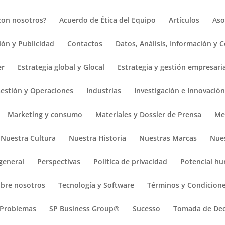
ed parameter $location is implicitly treated as a required parameter 
 con nosotros?
Acuerdo de Ética del Equipo
Artículos
Aso
ón y Publicidad
Contactos
Datos, Análisis, Información y
er
Estrategia global y Glocal
Estrategia y gestión empresari
estión y Operaciones
Industrias
Investigación e Innovació
Marketing y consumo
Materiales y Dossier de Prensa
Med
Nuestra Cultura
Nuestra Historia
Nuestras Marcas
Nue
general
Perspectivas
Política de privacidad
Potencial h
bre nosotros
Tecnología y Software
Términos y Condicion
 Problemas
SP Business Group®
Sucesso
Tomada de Dec